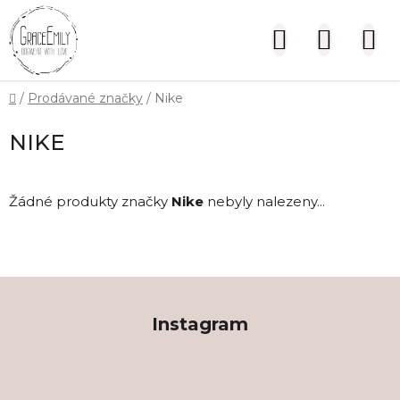
Přejít
na
Hledat
NÁKUP
obsah
KOŠÍK
Domů
/
Prodávané značky
/
Nike
NIKE
Žádné produkty značky
Nike
nebyly nalezeny...
Z
á
Instagram
p
a
t