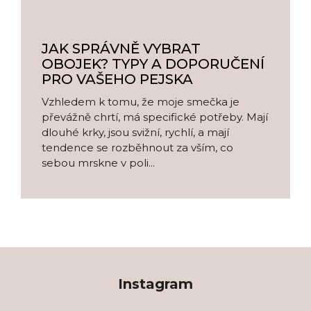
JAK SPRÁVNĚ VYBRAT
OBOJEK? TYPY A DOPORUČENÍ
PRO VAŠEHO PEJSKA
Vzhledem k tomu, že moje smečka je
převážně chrtí, má specifické potřeby. Mají
dlouhé krky, jsou svižní, rychlí, a mají
tendence se rozběhnout za vším, co
sebou mrskne v poli...
Z
á
Instagram
p
a