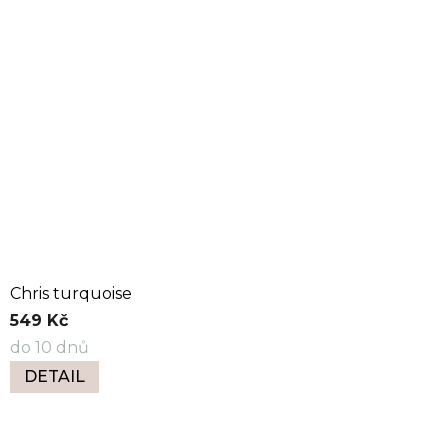
Chris turquoise
549 Kč
do 10 dnů
DETAIL