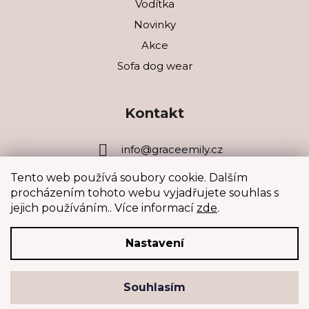
Vodítka
Novinky
Akce
Sofa dog wear
Kontakt
info
@
graceemily.cz
Tento web používá soubory cookie. Dalším
+420 602 340 885
procházením tohoto webu vyjadřujete souhlas s
jejich používáním.. Více informací
zde
.
Nastavení
Vytvořil Shoptet
&
PekneWeby
Souhlasím
Copyright 2026
GraceEmily
. Všechna práva vyhrazena.
|
Obchodní podmínky
|
Ochrana osobních údajů