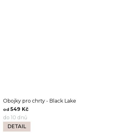
Obojky pro chrty - Black Lake
549 Kč
od
do 10 dnů
DETAIL