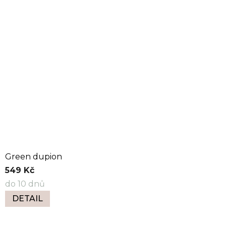
Green dupion
549 Kč
do 10 dnů
DETAIL