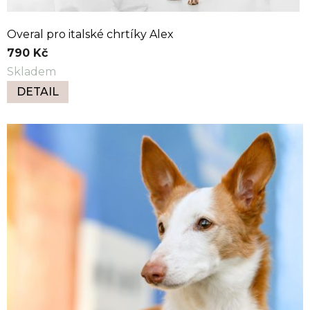
í
Overal pro italské chrtíky Alex
p
790 Kč
r
Skladem
o
DETAIL
p
s
y