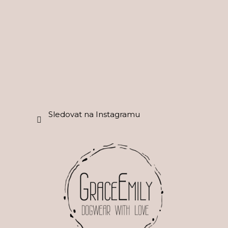
t
í
Sledovat na Instagramu