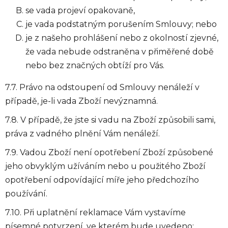
se vada projeví opakovaně,
je vada podstatným porušením Smlouvy; nebo
je z našeho prohlášení nebo z okolností zjevné,
že vada nebude odstraněna v přiměřené době
nebo bez značných obtíží pro Vás.
7.7. Právo na odstoupení od Smlouvy nenáleží v
případě, je-li vada Zboží nevýznamná.
7.8. V případě, že jste si vadu na Zboží způsobili sami,
práva z vadného plnění Vám nenáleží.
7.9. Vadou Zboží není opotřebení Zboží způsobené
jeho obvyklým užíváním nebo u použitého Zboží
opotřebení odpovídající míře jeho předchozího
používání.
7.10. Při uplatnění reklamace Vám vystavíme
písemné potvrzení, ve kterém bude uvedeno: