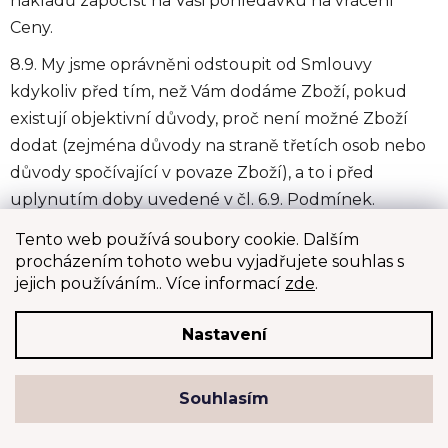
nákladů započíst na Vaši pohledávku na vrácení
Ceny.
8.9. My jsme oprávněni odstoupit od Smlouvy
kdykoliv před tím, než Vám dodáme Zboží, pokud
existují objektivní důvody, proč není možné Zboží
dodat (zejména důvody na straně třetích osob nebo
důvody spočívající v povaze Zboží), a to i před
uplynutím doby uvedené v čl. 6.9. Podmínek.
Můžeme také od Smlouvy odstoupit, pokud je
Tento web používá soubory cookie. Dalším
zjevné, že jste uvedli v Objednávce záměrně
procházením tohoto webu vyjadřujete souhlas s
nesprávné informace. V případě, že nakupujete zboží
jejich používáním.. Více informací
zde
.
v rámci své podnikatelské činnosti, tedy jako
Nastavení
podnikatel, jsme oprávněni od Smlouvy odstoupit
kdykoli, i bez udání důvodu.
Souhlasím
9. ŘEŠENÍ SPORŮ SE
SPOTŘEBITELI