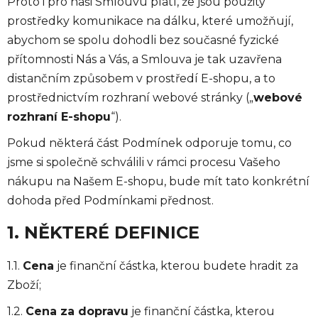
Proto i pro naši Smlouvu platí, že jsou použity
prostředky komunikace na dálku, které umožňují,
abychom se spolu dohodli bez současné fyzické
přítomnosti Nás a Vás, a Smlouva je tak uzavřena
distančním způsobem v prostředí E-shopu, a to
prostřednictvím rozhraní webové stránky („
webové
rozhraní E-shopu
“).
Pokud některá část Podmínek odporuje tomu, co
jsme si společně schválili v rámci procesu Vašeho
nákupu na Našem E-shopu, bude mít tato konkrétní
dohoda před Podmínkami přednost.
1. NĚKTERÉ DEFINICE
1.1.
Cena
je finanční částka, kterou budete hradit za
Zboží;
1.2.
Cena za dopravu
je finanční částka, kterou