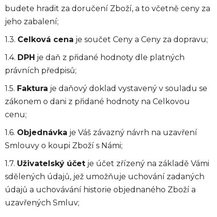
budete hradit za doručení Zboží, a to včetně ceny za
jeho zabalení;
1.3.
Celková cena
je součet Ceny a Ceny za dopravu;
1.4.
DPH
je daň z přidané hodnoty dle platných
právních předpisů;
1.5.
Faktura
je daňový doklad vystavený v souladu se
zákonem o dani z přidané hodnoty na Celkovou
cenu;
1.6.
Objednávka
je Váš závazný návrh na uzavření
Smlouvy o koupi Zboží s Námi;
1.7.
Uživatelský účet
je účet zřízený na základě Vámi
sdělených údajů, jež umožňuje uchování zadaných
údajů a uchovávání historie objednaného Zboží a
uzavřených Smluv;