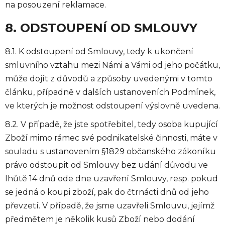
na posouzení reklamace.
8. ODSTOUPENÍ OD SMLOUVY
8.1. K odstoupení od Smlouvy, tedy k ukončení
smluvního vztahu mezi Námi a Vámi od jeho počátku,
může dojít z důvodů a způsoby uvedenými v tomto
článku, případně v dalších ustanoveních Podmínek,
ve kterých je možnost odstoupení výslovně uvedena.
8.2. V případě, že jste spotřebitel, tedy osoba kupující
Zboží mimo rámec své podnikatelské činnosti, máte v
souladu s ustanovením §1829 občanského zákoníku
právo odstoupit od Smlouvy bez udání důvodu ve
lhůtě 14 dnů ode dne uzavření Smlouvy, resp. pokud
se jedná o koupi zboží, pak do čtrnácti dnů od jeho
převzetí. V případě, že jsme uzavřeli Smlouvu, jejímž
předmětem je několik kusů Zboží nebo dodání