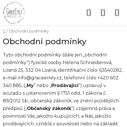
Přejít
na
Hledat
NÁKUP
obsah
KOŠÍK
Domů
/
Obchodní podmínky
Obchodní podmínky
Tyto obchodní podmínky (dále jen „obchodní
podmínky“) fyzické osoby Helena Schneiderová,
Losiná 25, 332 04 Losiná, identifikační číslo: 63540282,
e-mail info@graceemily.cz, telefonní číslo +420 602
340 885, („
My
” nebo „
Prodávající
”) upravují v
souladu s ustanovením § 1751 odst. 1 zákona č.
89/2012 Sb., občanský zákoník, ve znění pozdějších
předpisů („
Občanský zákoník
“) vzájemná práva a
povinnosti Vás, jakožto kupujících, a Nás, jakožto
prodávajících, vzniklá v souvislosti nebo na základě