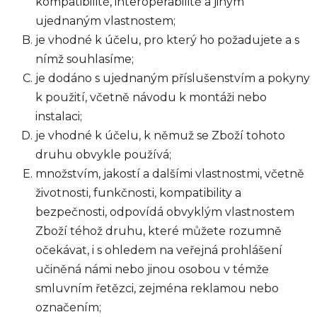
kompatibilitě, interoperabilitě a jiným
ujednaným vlastnostem;
je vhodné k účelu, pro který ho požadujete a s
nímž souhlasíme;
je dodáno s ujednaným příslušenstvím a pokyny
k použití, včetně návodu k montáži nebo
instalaci;
je vhodné k účelu, k němuž se Zboží tohoto
druhu obvykle používá;
množstvím, jakostí a dalšími vlastnostmi, včetně
životnosti, funkčnosti, kompatibility a
bezpečnosti, odpovídá obvyklým vlastnostem
Zboží téhož druhu, které můžete rozumně
očekávat, i s ohledem na veřejná prohlášení
učiněná námi nebo jinou osobou v témže
smluvním řetězci, zejména reklamou nebo
označením;