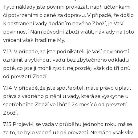
Tyto náklady jste povinni prokázat, např. účtenkami
či potvrzeními o ceně za dopravu. V případě, že došlo
k odstranění vady dodáním nového Zboží, je Vaší
povinností Nám původní Zboží vrátit, náklady na toto
vrácení však hradíme My.
7.13. V případě, že jste podnikateli, je Vaší povinností
oznámit a vytknout vadu bez zbytečného odkladu
poté, co jste ji mohli zjistit, nejpozději však do tří dnů
od převzetí Zboží.
7.14. V případě, že jste spotřebitel, máte právo uplatit
práva z vadného plnění u vady, která se vyskytne u
spotřebního Zboží ve lhůtě 24 měsíců od převzetí
Zboží.
7.15 Projeví-li se vada v průběhu jednoho roku má se
za to, že bylo vadné už při převzetí. Nemá to však vliv