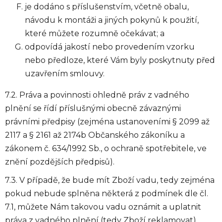
je dodáno s příslušenstvím, včetně obalu,
návodu k montáži a jiných pokynů k použití,
které můžete rozumně očekávat; a
odpovídá jakostí nebo provedením vzorku
nebo předloze, které Vám byly poskytnuty před
uzavřením smlouvy.
7.2. Práva a povinnosti ohledně práv z vadného
plnění se řídí příslušnými obecně závaznými
právními předpisy (zejména ustanoveními § 2099 až
2117 a § 2161 až 2174b Občanského zákoníku a
zákonem č. 634/1992 Sb., o ochraně spotřebitele, ve
znění pozdějších předpisů).
7.3. V případě, že bude mít Zboží vadu, tedy zejména
pokud nebude splněna některá z podmínek dle čl.
7.1, můžete Nám takovou vadu oznámit a uplatnit
práva z vadného plnění (tedy Zboží reklamovat)