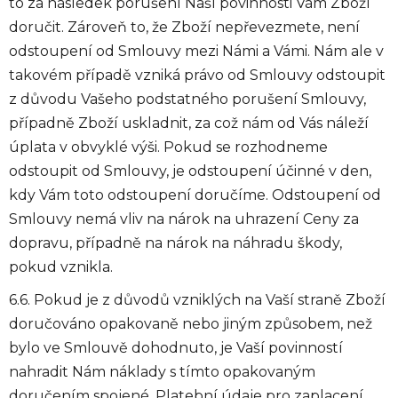
to za následek porušení Naší povinnosti Vám Zboží
doručit. Zároveň to, že Zboží nepřevezmete, není
odstoupení od Smlouvy mezi Námi a Vámi. Nám ale v
takovém případě vzniká právo od Smlouvy odstoupit
z důvodu Vašeho podstatného porušení Smlouvy,
případně Zboží uskladnit, za což nám od Vás náleží
úplata v obvyklé výši. Pokud se rozhodneme
odstoupit od Smlouvy, je odstoupení účinné v den,
kdy Vám toto odstoupení doručíme. Odstoupení od
Smlouvy nemá vliv na nárok na uhrazení Ceny za
dopravu, případně na nárok na náhradu škody,
pokud vznikla.
6.6. Pokud je z důvodů vzniklých na Vaší straně Zboží
doručováno opakovaně nebo jiným způsobem, než
bylo ve Smlouvě dohodnuto, je Vaší povinností
nahradit Nám náklady s tímto opakovaným
doručením spojené. Platební údaje pro zaplacení