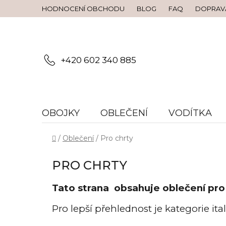
Přejít
HODNOCENÍ OBCHODU
BLOG
FAQ
DOPRAVA
na
obsah
+420 602 340 885
OBOJKY
OBLEČENÍ
VODÍTKA
Domů
/
Oblečení
/
Pro chrty
PRO CHRTY
Tato strana obsahuje oblečení pro 
Pro lepší přehlednost je kategorie ital