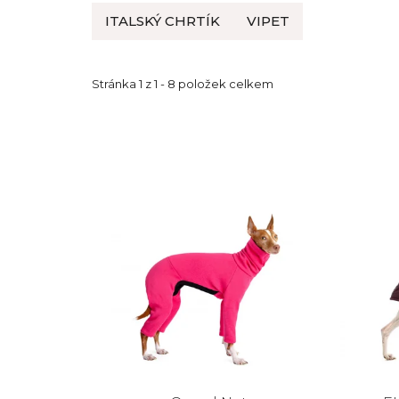
ITALSKÝ CHRTÍK
VIPET
Stránka
1
z
1
-
8
položek celkem
V
ý
p
i
s
p
r
o
d