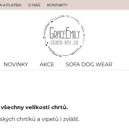
 A PLATBA
O NÁS
KONTAKTY
NOVINKY
AKCE
SOFA DOG WEAR
všechny velikosti chrtů.
ských chrtíků a vipetů i zvlášť.