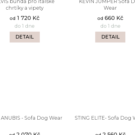
VIS bunda pro italské
KEVIN JUMPER Sofa 
chrtíky a vipety
Wear
1 720 Kč
660 Kč
od
od
do 1 dne
do 1 dne
DETAIL
DETAIL
ANUBIS - Sofa Dog Wear
STING ELITE- Sofa Dog 
2 070 Kč
2 560 Kč
od
od