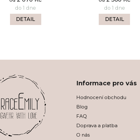
do 1 dne
do 1 dne
DETAIL
DETAIL
O
v
l
á
d
a
c
Informace pro vás
í
p
Hodnocení obchodu
r
v
Blog
k
FAQ
y
v
Doprava a platba
ý
O nás
p