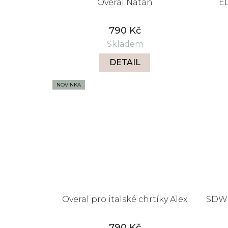
u
Overal Natan
EL
k
t
790 Kč
ů
Skladem
DETAIL
NOVINKA
Overal pro italské chrtíky Alex
SDW 
790 Kč