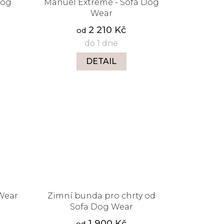
Dog
Manuel Extreme - Sofa Dog
Wear
2 210 Kč
od
do 1 dne
DETAIL
Wear
Zimní bunda pro chrty od
Sofa Dog Wear
1 900 Kč
od