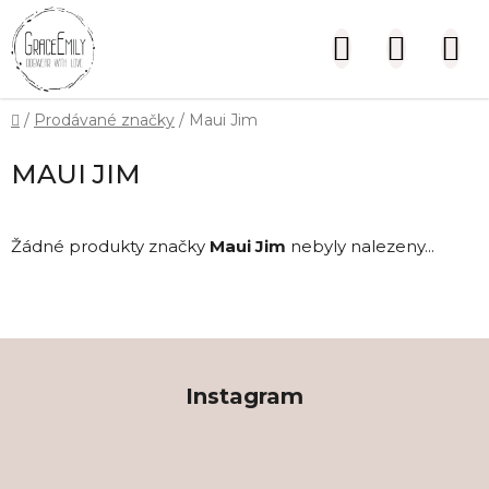
Přejít
na
Hledat
NÁKUP
obsah
KOŠÍK
Domů
/
Prodávané značky
/
Maui Jim
MAUI JIM
Žádné produkty značky
Maui Jim
nebyly nalezeny...
Z
á
Instagram
p
a
t