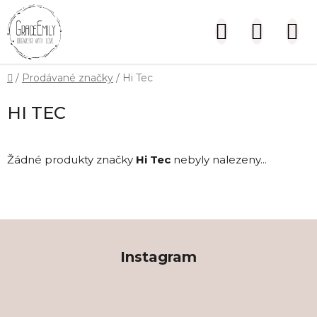
Přejít
na
Hledat
NÁKUP
obsah
KOŠÍK
Domů
/
Prodávané značky
/
Hi Tec
HI TEC
Žádné produkty značky
Hi Tec
nebyly nalezeny...
Z
á
Instagram
p
a
t