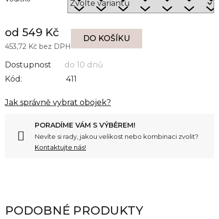
od 549 Kč
DO KOŠÍKU
453,72 Kč
bez DPH
Měrná cena:
Dostupnost
do 10 dnů
Kód:
411
Jak správně vybrat obojek?
PORADÍME VÁM S VÝBĚREM!
Nevíte si rady, jakou velikost nebo kombinaci zvolit?
Kontaktujte nás!
PODOBNÉ PRODUKTY