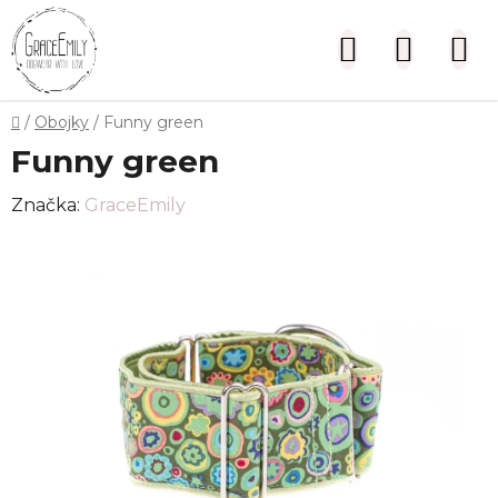
Přejít
na
Hledat
NÁKUP
obsah
KOŠÍK
Domů
/
Obojky
/
Funny green
Funny green
Značka:
GraceEmily