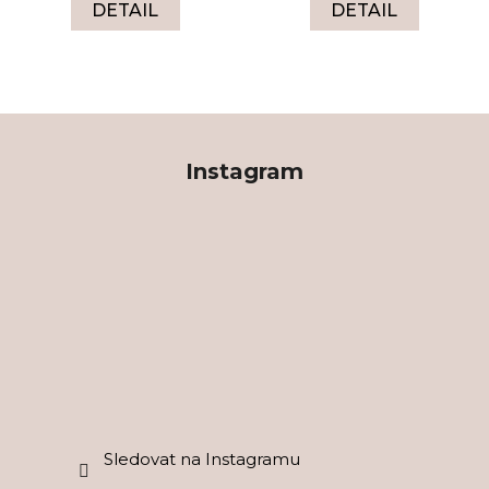
DETAIL
DETAIL
Z
á
Instagram
p
a
t
í
Sledovat na Instagramu