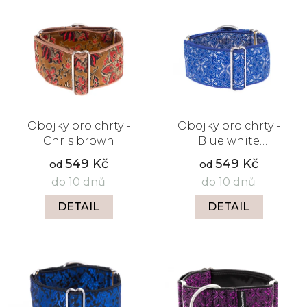
Obojky pro chrty -
Obojky pro chrty -
Chris brown
Blue white
aristocratic
549 Kč
549 Kč
od
od
do 10 dnů
do 10 dnů
DETAIL
DETAIL