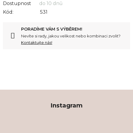
Měrná cena:
Dostupnost
do 10 dnů
Kód:
531
PORADÍME VÁM S VÝBĚREM!
Nevíte si rady, jakou velikost nebo kombinaci zvolit?
Kontaktujte nás!
Z
á
Instagram
p
a
t
í