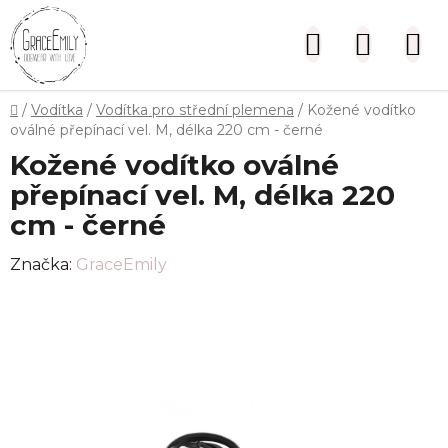
Přejít
na
Hledat
NÁKUP
obsah
KOŠÍK
Domů
/
Vodítka
/
Vodítka pro střední plemena
/
Kožené vodítko
oválné přepínací vel. M, délka 220 cm - černé
Kožené vodítko oválné
přepínací vel. M, délka 220
cm - černé
Značka:
GraceEmily